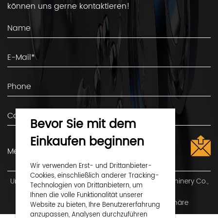
können uns gerne kontaktieren!
Bevor Sie mit dem
Einkaufen beginnen
Wir verwenden Erst- und Drittanbieter-
Cookies, einschließlich anderer Tracking-
Urheberrecht ©
Shaoxing Shangyu Flug Seiko Machinery Co.,
Technologien von Drittanbietern, um
Ltd.
Alle Rechte vorbehalten
Ihnen die volle Funktionalität unserer
Privatsphäre
Technical Support ：
Smart Cloud
Website zu bieten, Ihre Benutzererfahrung
anzupassen, Analysen durchzuführen