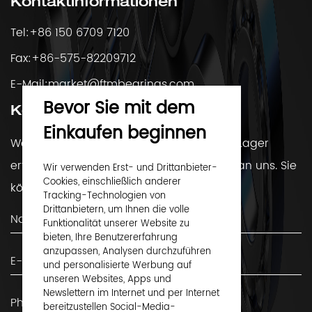
Kontaktinformationen
Tel:+86 150 6709 7120
Fax:+86-575-82209712
E-Mail:
market@ftmbearings.com
Bevor Sie mit dem
Kontaktiere uns
Einkaufen beginnen
Wenn Sie Fragen haben oder mehr über Lager
erfahren möchten, wenden Sie sich bitte an uns. Sie
Wir verwenden Erst- und Drittanbieter-
Cookies, einschließlich anderer
können uns gerne kontaktieren!
Tracking-Technologien von
Drittanbietern, um Ihnen die volle
Funktionalität unserer Website zu
bieten, Ihre Benutzererfahrung
anzupassen, Analysen durchzuführen
und personalisierte Werbung auf
unseren Websites, Apps und
Newslettern im Internet und per Internet
bereitzustellen Social-Media-