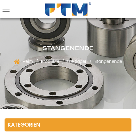
STANGENENDE
Heim
Produkte
Gleitlager
Stangenende
/
/
/
KATEGORIEN