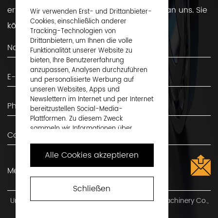
erfahren möchten, wenden Sie sich bitte an uns. Sie
Wir verwenden Erst- und Drittanbieter-
Cookies, einschließlich anderer
können uns gerne kontaktieren!
Tracking-Technologien von
Drittanbietern, um Ihnen die volle
Funktionalität unserer Website zu
bieten, Ihre Benutzererfahrung
anzupassen, Analysen durchzuführen
und personalisierte Werbung auf
unseren Websites, Apps und
Newslettern im Internet und per Internet
bereitzustellen Social-Media-
Plattformen. Zu diesem Zweck
sammeln wir Informationen über
Benutzer, Surfverhalten und Gerät.
Alle Cookies akzeptieren
Indem Sie auf „Alle Cookies akzeptieren“
klicken, akzeptieren Sie dies und
stimmen zu, dass wir diese
Informationen an Dritte weitergeben,
Schließen
beispielsweise an unsere
Urheberrecht ©
Shaoxing Shangyu Flug Seiko Machinery Co.,
Werbepartner. Wenn Sie möchten,
Ltd.
Alle Rechte vorbehalten
können Sie auch mit „Nur erforderliche