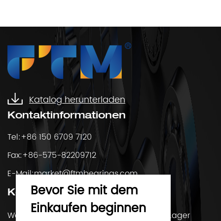
Wälzlagers ist entscheidend für die Leistung v...
Katalog herunterladen
Kontaktinformationen
Tel:+86 150 6709 7120
Fax:+86-575-82209712
E-Mail:
market@ftmbearings.com
Bevor Sie mit dem
Kontaktiere uns
Einkaufen beginnen
Wenn Sie Fragen haben oder mehr über Lager