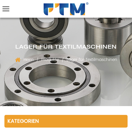
LAGER FÜR TEXTILMASCHINEN
Heim
Produkte
Lager für Textilmaschinen
/
/
KATEGORIEN