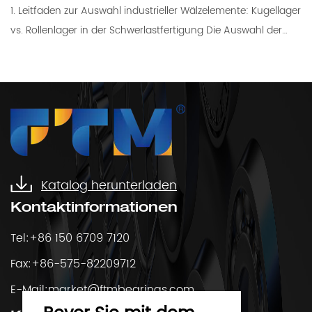
1. Leitfaden zur Auswahl industrieller Wälzelemente: Kugellager
vs. Rollenlager in der Schwerlastfertigung Die Auswahl der
optimalen Wälzkörperkonfiguration ist eine grundlegende...
Katalog herunterladen
Kontaktinformationen
Tel:+86 150 6709 7120
Fax:+86-575-82209712
E-Mail:
market@ftmbearings.com