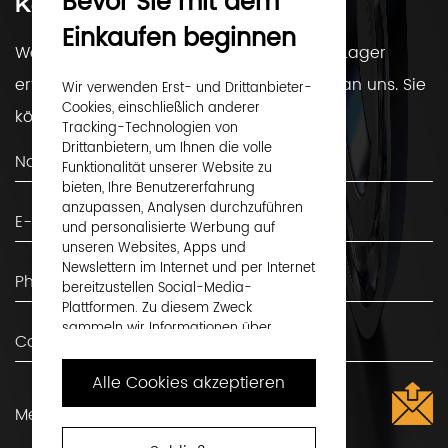
Bevor Sie mit dem
Kontaktiere uns
Einkaufen beginnen
Wenn Sie Fragen haben oder mehr über Lager
erfahren möchten, wenden Sie sich bitte an uns. Sie
Wir verwenden Erst- und Drittanbieter-
Cookies, einschließlich anderer
können uns gerne kontaktieren!
Tracking-Technologien von
Drittanbietern, um Ihnen die volle
Funktionalität unserer Website zu
bieten, Ihre Benutzererfahrung
anzupassen, Analysen durchzuführen
und personalisierte Werbung auf
unseren Websites, Apps und
Newslettern im Internet und per Internet
bereitzustellen Social-Media-
Plattformen. Zu diesem Zweck
sammeln wir Informationen über
Benutzer, Surfverhalten und Gerät.
Alle Cookies akzeptieren
Indem Sie auf „Alle Cookies akzeptieren“
klicken, akzeptieren Sie dies und
stimmen zu, dass wir diese
Informationen an Dritte weitergeben,