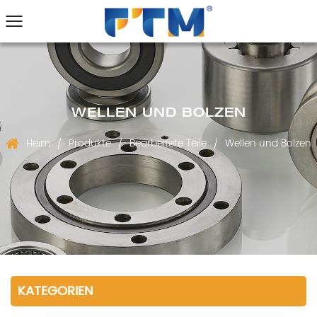
WELLEN UND BOLZEN
Heim
Produkte
Bearbeitete Teile
Wellen und Bolzen
/
/
/
KATEGORIEN