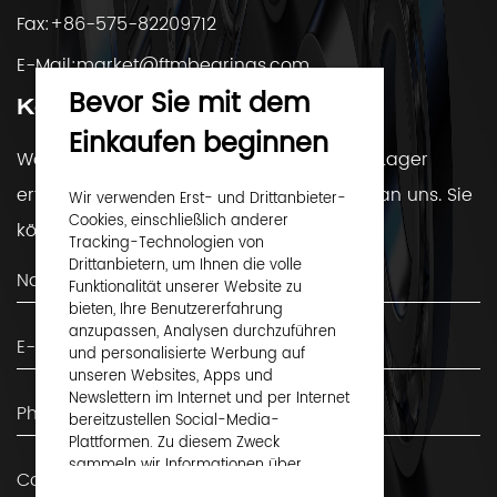
Fax:+86-575-82209712
E-Mail:
market@ftmbearings.com
Bevor Sie mit dem
Kontaktiere uns
Einkaufen beginnen
Wenn Sie Fragen haben oder mehr über Lager
erfahren möchten, wenden Sie sich bitte an uns. Sie
Wir verwenden Erst- und Drittanbieter-
Cookies, einschließlich anderer
können uns gerne kontaktieren!
Tracking-Technologien von
Drittanbietern, um Ihnen die volle
Funktionalität unserer Website zu
bieten, Ihre Benutzererfahrung
anzupassen, Analysen durchzuführen
und personalisierte Werbung auf
unseren Websites, Apps und
Newslettern im Internet und per Internet
bereitzustellen Social-Media-
Plattformen. Zu diesem Zweck
sammeln wir Informationen über
Benutzer, Surfverhalten und Gerät.