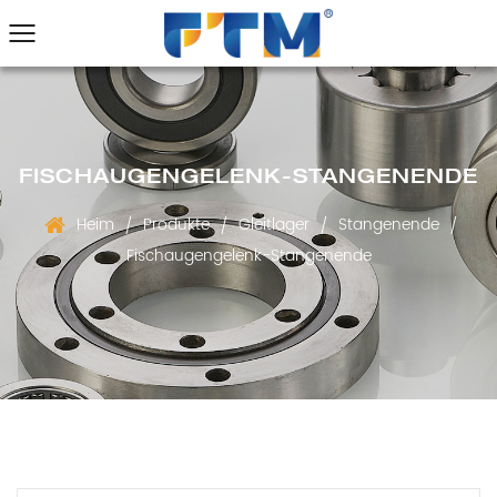
FISCHAUGENGELENK-STANGENENDE
Heim
Produkte
Gleitlager
Stangenende
/
/
/
/
Fischaugengelenk-Stangenende