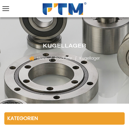
KUGELLAGER
Heim
Produkte
Kugellager
/
/
KATEGORIEN