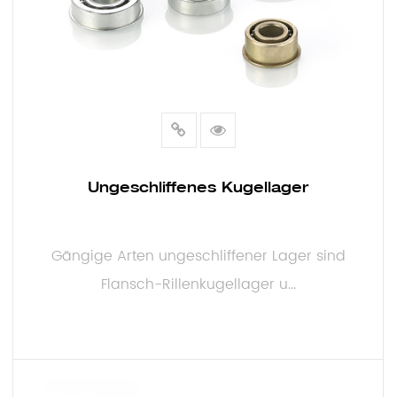
Ungeschliffenes Kugellager
Gängige Arten ungeschliffener Lager sind
Flansch-Rillenkugellager u...
MEHR LESEN