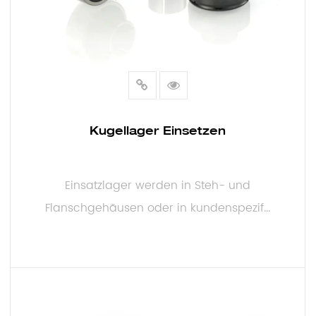
Kugellager Einsetzen
Einsatzlager werden in Steh- und
Flanschgehäusen oder in kundenspezif...
MEHR LESEN